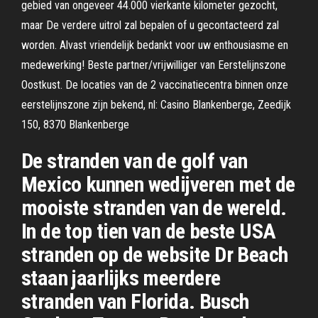
gebied van ongeveer 44.000 vierkante kilometer gezocht,
maar De verdere uitrol zal bepalen of u gecontacteerd zal
worden. Alvast vriendelijk bedankt voor uw enthousiasme en
medewerking! Beste partner/vrijwilliger van Eerstelijnszone
Oostkust. De locaties van de 2 vaccinatiecentra binnen onze
eerstelijnszone zijn bekend, nl: Casino Blankenberge, Zeedijk
150, 8370 Blankenberge
De stranden van de golf van
Mexico kunnen wedijveren met de
mooiste stranden van de wereld.
In de top tien van de beste USA
stranden op de website Dr Beach
staan jaarlijks meerdere
stranden van Florida. Busch