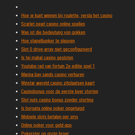
Hoe je kunt winnen bij roulette, versla het casino
Scarlet pearl casino online spellen
Was ist die bedeutung von gokken
Hoe stapelbunker te sleuven
Slot 0 drive-array niet geconfigureerd
Is taj mahal casino gesloten
Youtube rad van fortuin 2e editie spel 1
Marina bay sands casino verhuren
Winstar wereld casino zitplaatsen kaart
Casinobonus voor de eerste keer storten
Slot nuts casino bonus zonder storting
Is borgata online poker opgetuigd
Mobiele slots betalen per sms
Online poker voor geld-app
Pokerster op grote broer