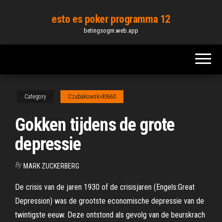
Skip
esto es poker programma 12
to
betingsogm.web.app
the
content
Category
Czubakowski40660
Gokken tijdens de grote
depressie
By
MARK ZUCKERBERG
De crisis van de jaren 1930 of de crisisjaren (Engels:Great
Depression) was de grootste economische depressie van de
twintigste eeuw. Deze ontstond als gevolg van de beurskrach